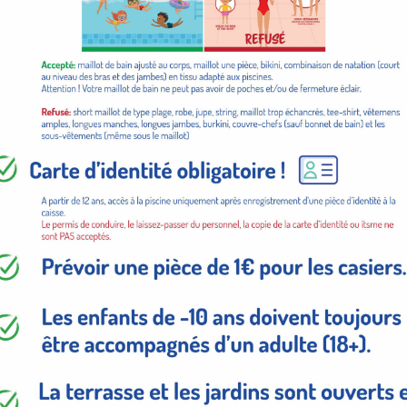
egestas. Vestibulum tortor quam, feugiat 
libero sit amet quam egestas semper. Aene
leo. NELLY.COM