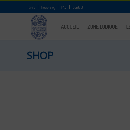
|
|
|
Tarifs
News-Blog
FAQ
Contact
ACCUEIL
ZONE LUDIQUE
L
SHOP