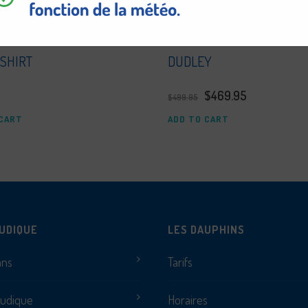
 SHIRT
DUDLEY
$
469.95
$
499.95
 CART
ADD TO CART
UDIQUE
LES DAUPHINS
ans
Tarifs
Ludique
Horaires