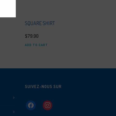
SQUARE SHIRT
$
79.90
ADD TO CART
SUIVEZ-NOUS SUR
facebook
instagram