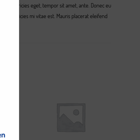
vitae, ultricies eget, tempor sit amet, ante. Donec eu
an ultricies mi vitae est. Mauris placerat eleifend
SALE!