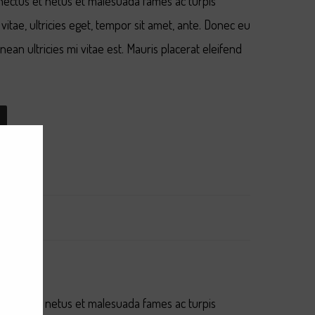
enectus et netus et malesuada fames ac turpis
vitae, ultricies eget, tempor sit amet, ante. Donec eu
an ultricies mi vitae est. Mauris placerat eleifend
enectus et netus et malesuada fames ac turpis