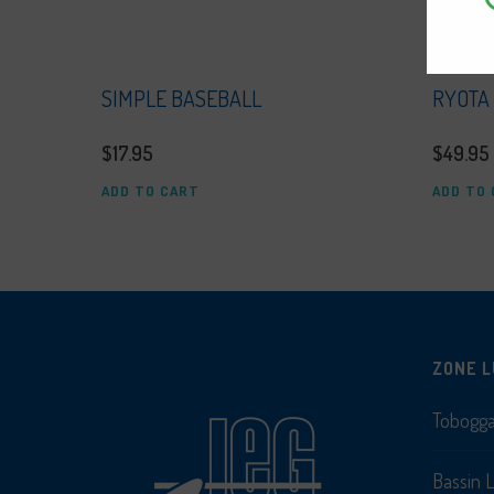
SIMPLE BASEBALL
RYOTA
$
17.95
$
49.95
ADD TO CART
ADD TO
ZONE L
Tobogg
Bassin 