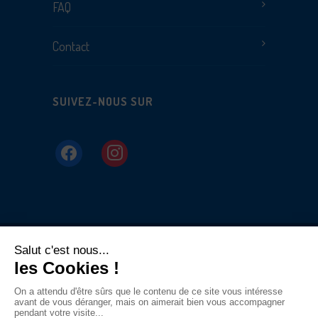
FAQ
Contact
SUIVEZ-NOUS SUR
facebook
instagram
© 2024 Piscine Olympique Les Dauphins
Déclaration de
confidentialité
|
Conditions générales de vente
| IEG Sc
BE0229.068.864