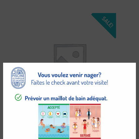
SALE!
DUDLEY
$
469.95
$
499.95