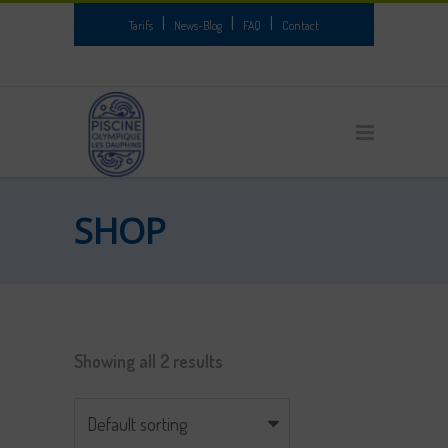
|
|
|
Tarifs
News-Blog
FAQ
Contact
SHOP
Showing all 2 results