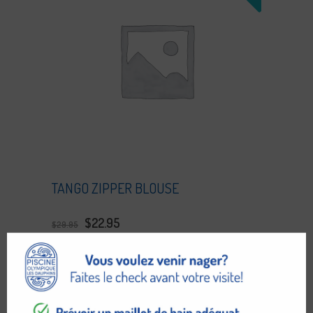
TANGO ZIPPER BLOUSE
$
22.95
$
29.95
ADD TO CART