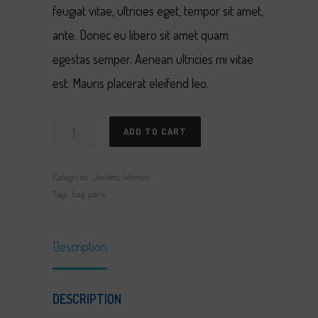
feugiat vitae, ultricies eget, tempor sit amet,
ante. Donec eu libero sit amet quam
egestas semper. Aenean ultricies mi vitae
est. Mauris placerat eleifend leo.
Paris
ADD TO CART
quantity
Categories:
Jackets
,
Women
Tags:
bag
,
paris
Description
DESCRIPTION