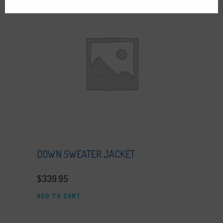
DOWN SWEATER JACKET
$
339.95
ADD TO CART